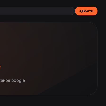
Войти
e
анре boogie