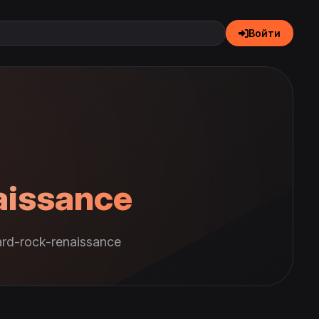
Войти
aissance
rd-rock-renaissance