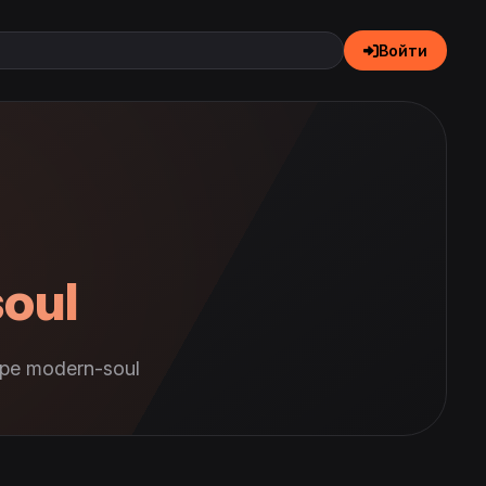
Войти
oul
ре modern-soul