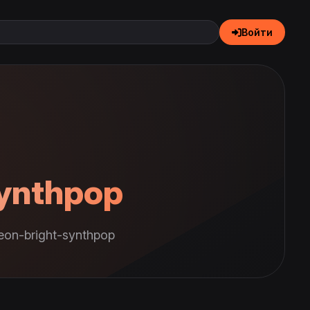
Войти
synthpop
on-bright-synthpop