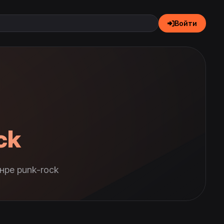
Войти
ck
нре punk-rock