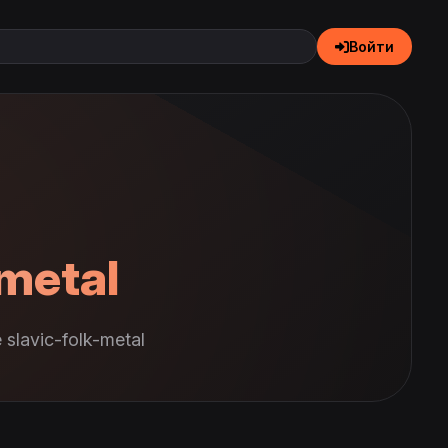
Войти
-metal
lavic-folk-metal