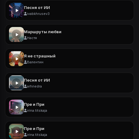
Песня от ИИ
ivabkhrusev3
Маршруты любви
Настя
Я не страшный
Валентин
Песня от ИИ
arhnedra
Пре и При
irina.titskaja
Пре и При
irina.titskaja