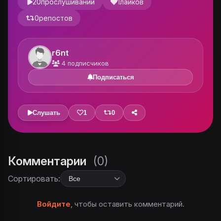
20
прослушиваний
1
лайков
0
репостов
r6nt
4
подписчиков
Подписаться
Слушать
1
0
Комментарии
(0)
Сортировать:
Войдите
, чтобы оставить комментарий.