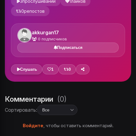
3
прослушиваний
1
лайков
0
репостов
akkurgan17
0
подписчиков
Подписаться
Слушать
1
0
Комментарии
(0)
Сортировать:
Войдите
, чтобы оставить комментарий.