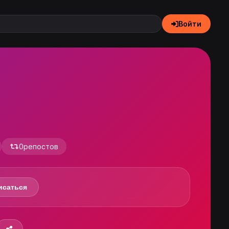
Войти
0
репостов
исаться