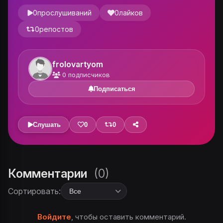
0
прослушиваний
0
лайков
0
репостов
frolovartyom
0
подписчиков
Подписаться
Слушать
0
0
Комментарии
(0)
Сортировать:
Войдите
, чтобы оставить комментарий.