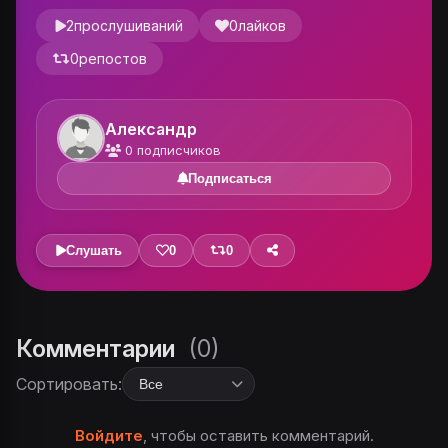
2
прослушиваний
0
лайков
0
репостов
Александр
0
подписчиков
Подписаться
Слушать
0
0
Комментарии
(0)
Сортировать:
Войдите
, чтобы оставить комментарий.