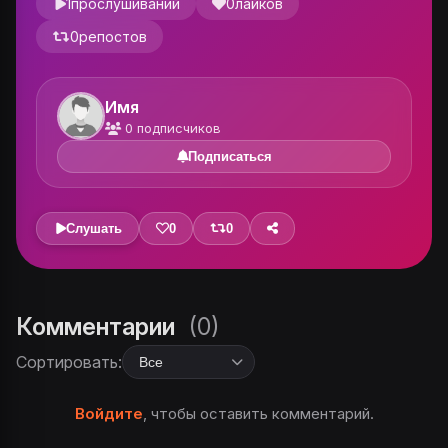
1
прослушиваний
0
лайков
0
репостов
Имя
0
подписчиков
Подписаться
Слушать
0
0
Комментарии
(0)
Сортировать:
Войдите
, чтобы оставить комментарий.