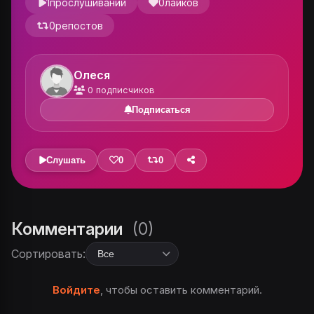
1
прослушиваний
0
лайков
0
репостов
Олеся
0
подписчиков
Подписаться
Слушать
0
0
Комментарии
(0)
Сортировать:
Войдите
, чтобы оставить комментарий.