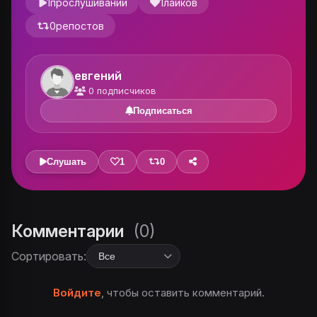
1
прослушиваний
1
лайков
0
репостов
евгений
0
подписчиков
Подписаться
Слушать
1
0
Комментарии
(0)
Сортировать:
Войдите
, чтобы оставить комментарий.