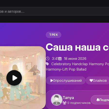
ТРЕК
Саша наша 
3:41
18 июня 2026
Celebratory Handclap Harmony P
Harmony-Lift Pop Ballad
0
прослушиваний
0
лайков
Tanya
Подп
0
подписчиков