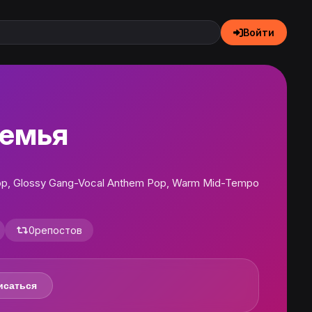
Войти
семья
op, Glossy Gang-Vocal Anthem Pop, Warm Mid-Tempo
0
репостов
исаться