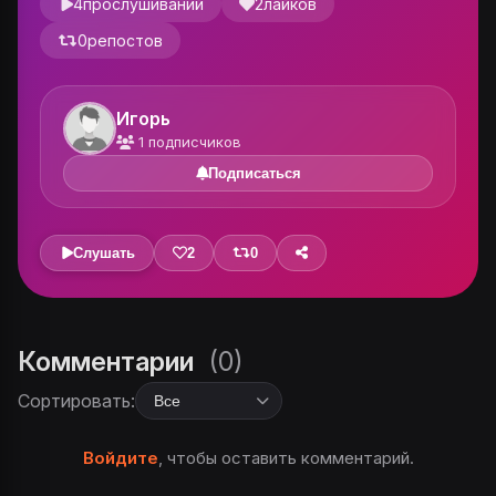
4
прослушиваний
2
лайков
0
репостов
Игорь
1
подписчиков
Подписаться
Слушать
2
0
Комментарии
(0)
Сортировать:
Войдите
, чтобы оставить комментарий.