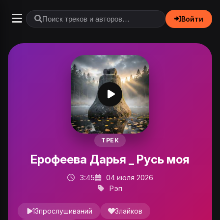
Войти
ТРЕК
Ерофеева Дарья _ Русь моя
3:45
04 июля 2026
Рэп
13
прослушиваний
3
лайков