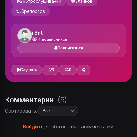
265
прослушиваний
3
лайков
0
репостов
r6nt
4
подписчиков
Подписаться
Слушать
3
0
Комментарии
(5)
Сортировать:
Войдите
, чтобы оставить комментарий.