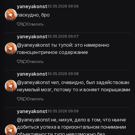
yaneyakonst
30.05.2026 09:06
паскудно, бро
0
Ответить
yaneyakonst
30.05.2026 09:07
@yaneyakonst ты тупой: это намеренно
говноцентричное содержание
0
Ответить
yaneyakonst
30.05.2026 09:08
@yaneyakonst чел, очевидно, был задействован
неумелый мозг, потому то и воняет покрышками
0
Ответить
yaneyakonst
30.05.2026 09:09
@yaneyakonst не, нихуя, дело в том, что нынче
добиться успеха в горизонтальном понимании
объективности тупо невозможно без