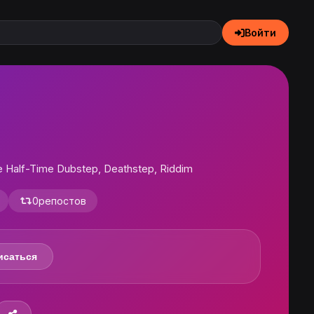
Войти
e Half-Time Dubstep, Deathstep, Riddim
0
репостов
исаться