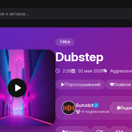
ТРЕК
Dubstep
2:26
02 мая 2026
Aggressiv
17
прослушиваний
0
лайков
Sunobit
Подп
4
подписчиков