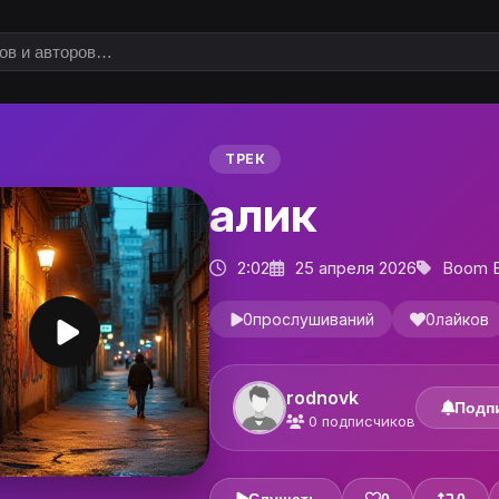
ТРЕК
алик
2:02
25 апреля 2026
Boom B
0
прослушиваний
0
лайков
rodnovk
Подп
0
подписчиков