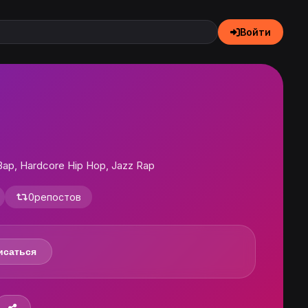
Войти
ap, Hardcore Hip Hop, Jazz Rap
0
репостов
исаться