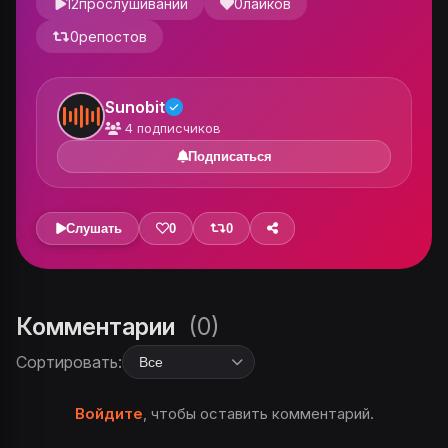
12
прослушиваний
0
лайков
0
репостов
Sunobit
4
подписчиков
Подписаться
Слушать
0
0
Комментарии
(0)
Сортировать:
Войдите
, чтобы оставить комментарий.