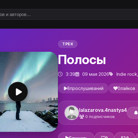
ТРЕК
Полосы
3:39
09 мая 2026
Indie rock
8
прослушиваний
0
лайков
lalazarova.4nastya4
0
подписчиков