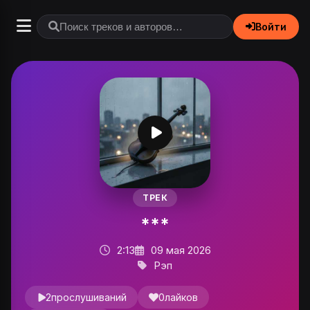
Войти
ТРЕК
***
2:13
09 мая 2026
Рэп
2
прослушиваний
0
лайков