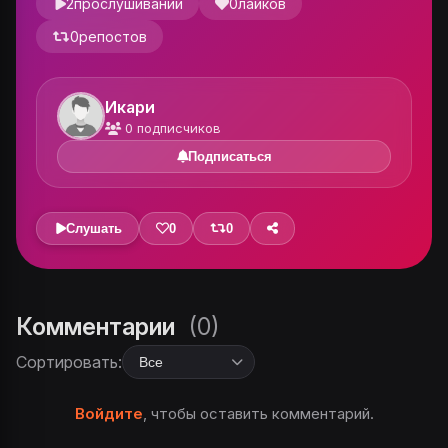
2
прослушиваний
0
лайков
0
репостов
Икари
0
подписчиков
Подписаться
Слушать
0
0
Комментарии
(0)
Сортировать:
Войдите
, чтобы оставить комментарий.