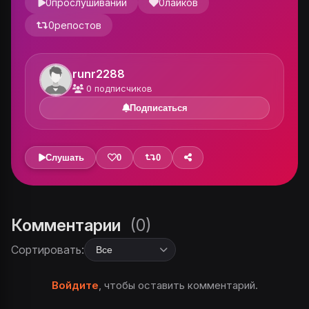
0
прослушиваний
0
лайков
0
репостов
runr2288
0
подписчиков
Подписаться
Слушать
0
0
Комментарии
(0)
Сортировать:
Войдите
, чтобы оставить комментарий.