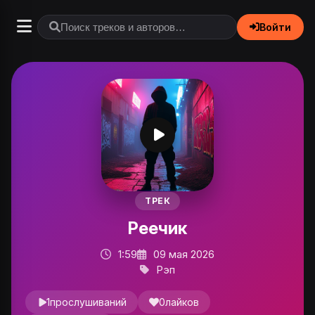
Войти
ТРЕК
Реечик
1:59
09 мая 2026
Рэп
1
прослушиваний
0
лайков