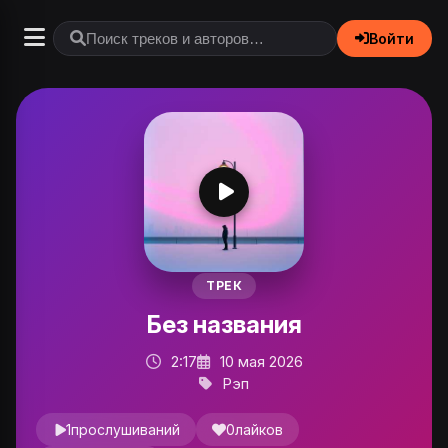
Войти
ТРЕК
Без названия
2:17
10 мая 2026
Рэп
1
прослушиваний
0
лайков