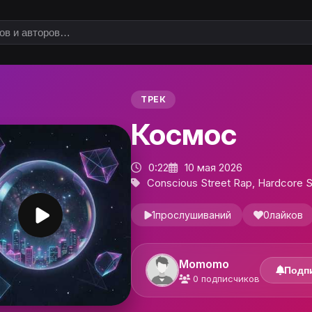
ТРЕК
Космос
0:22
10 мая 2026
Conscious Street Rap, Hardcore S
1
прослушиваний
0
лайков
Momomo
Подп
0
подписчиков