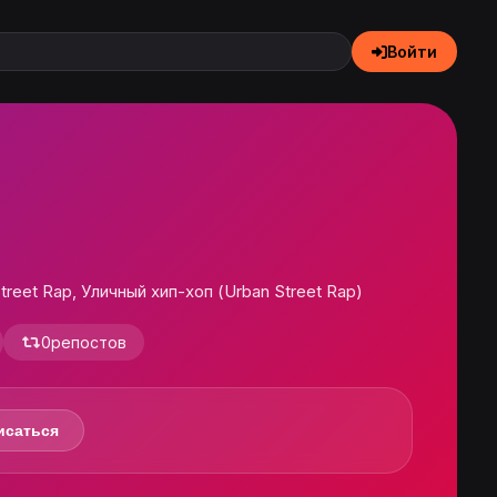
Войти
treet Rap, Уличный хип-хоп (Urban Street Rap)
0
репостов
исаться