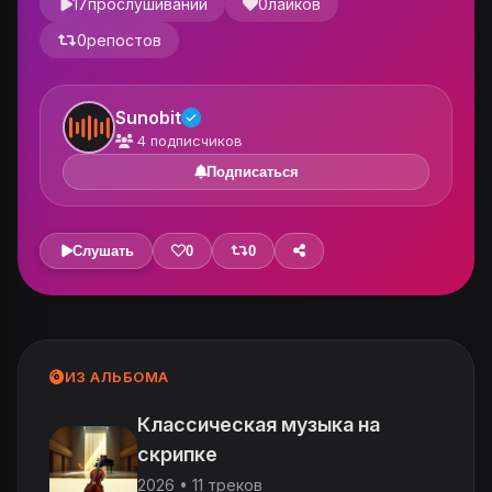
17
прослушиваний
0
лайков
0
репостов
Sunobit
4
подписчиков
Подписаться
Слушать
0
0
ИЗ АЛЬБОМА
Классическая музыка на
скрипке
2026 • 11 треков